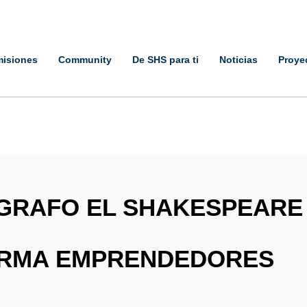
isiones
Community
De SHS para ti
Noticias
Proye
ÉGRAFO EL SHAKESPEARE
RMA EMPRENDEDORES